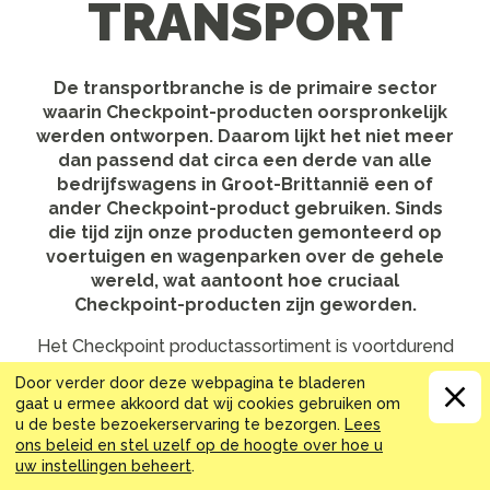
TRANSPORT
De transportbranche is de primaire sector
waarin Checkpoint-producten oorspronkelijk
werden ontworpen. Daarom lijkt het niet meer
dan passend dat circa een derde van alle
bedrijfswagens in Groot-Brittannië een of
ander Checkpoint-product gebruiken. Sinds
die tijd zijn onze producten gemonteerd op
voertuigen en wagenparken over de gehele
wereld, wat aantoont hoe cruciaal
Checkpoint-producten zijn geworden.
Het Checkpoint productassortiment is voortdurend
verder gegroeid, met het doel om de klant te
Door verder door deze webpagina te bladeren
helpen aan iedere mogelijke toepassing waar maar
gaat u ermee akkoord dat wij cookies gebruiken om
vraag naar is. Deze uitbreiding behelst nieuwe
u de beste bezoekerservaring te bezorgen.
Lees
maten om het hele scala van de lichte
ons beleid en stel uzelf op de hoogte over hoe u
bedrijfswagens tot aan offroad specialistische
uw instellingen beheert
.