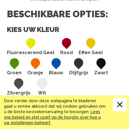
BESCHIKBARE OPTIES:
KIES UW KLEUR
Fluorescerend Geel
Rood
Effen Geel
Groen
Oranje
Blauw
Olijfgrijs
Zwart
Zilvergrijs
Wit
Door verder door deze webpagina te bladeren
MAAT (MM)
gaat u ermee akkoord dat wij cookies gebruiken om
u de beste bezoekerservaring te bezorgen.
Lees
ons beleid en stel uzelf op de hoogte over hoe u
13
17
18
19
20
21
22
23
24
25
26
27
28
29
30
uw instellingen beheert
.