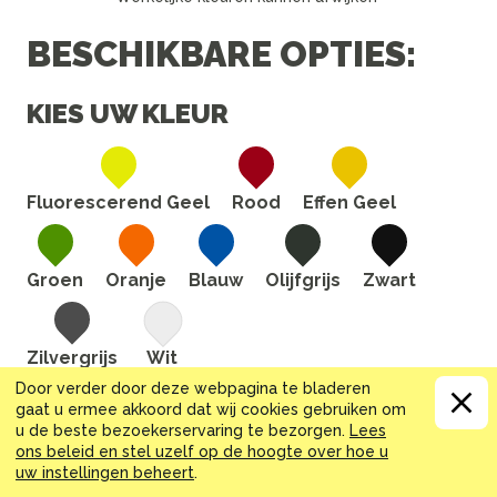
BESCHIKBARE OPTIES:
KIES UW KLEUR
Fluorescerend Geel
Rood
Effen Geel
Groen
Oranje
Blauw
Olijfgrijs
Zwart
Zilvergrijs
Wit
Door verder door deze webpagina te bladeren
MAAT (MM)
gaat u ermee akkoord dat wij cookies gebruiken om
u de beste bezoekerservaring te bezorgen.
Lees
ons beleid en stel uzelf op de hoogte over hoe u
13
17
18
19
20
21
22
23
24
25
26
27
28
29
30
uw instellingen beheert
.