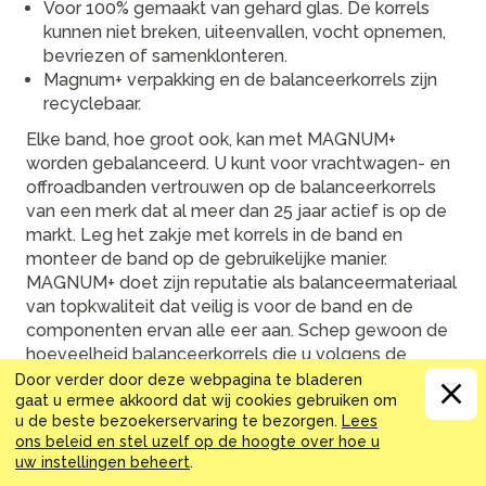
Voor 100% gemaakt van gehard glas. De korrels
kunnen niet breken, uiteenvallen, vocht opnemen,
bevriezen of samenklonteren.
Magnum+ verpakking en de balanceerkorrels zijn
recyclebaar.
Elke band, hoe groot ook, kan met MAGNUM+
worden gebalanceerd. U kunt voor vrachtwagen- en
offroadbanden vertrouwen op de balanceerkorrels
van een merk dat al meer dan 25 jaar actief is op de
markt. Leg het zakje met korrels in de band en
monteer de band op de gebruikelijke manier.
MAGNUM+ doet zijn reputatie als balanceermateriaal
van topkwaliteit dat veilig is voor de band en de
componenten ervan alle eer aan. Schep gewoon de
hoeveelheid balanceerkorrels die u volgens de
bandenmaat nodig hebt (toepassingstabel bevindt
Door verder door deze webpagina te bladeren
gaat u ermee akkoord dat wij cookies gebruiken om
zich op het label) en giet ze in de band. Heeft geen
u de beste bezoekerservaring te bezorgen.
Lees
silicacoating, is recyclebaar en herbruikbaar. De
ons beleid en stel uzelf op de hoogte over hoe u
korrels gaan langer mee dan de banden.
uw instellingen beheert
.