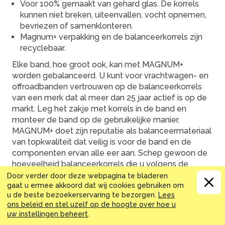
Voor 100% gemaakt van gehard glas. De korrels
kunnen niet breken, uiteenvallen, vocht opnemen,
bevriezen of samenklonteren.
Magnum+ verpakking en de balanceerkorrels zijn
recyclebaar.
Elke band, hoe groot ook, kan met MAGNUM+
worden gebalanceerd. U kunt voor vrachtwagen- en
offroadbanden vertrouwen op de balanceerkorrels
van een merk dat al meer dan 25 jaar actief is op de
markt. Leg het zakje met korrels in de band en
monteer de band op de gebruikelijke manier.
MAGNUM+ doet zijn reputatie als balanceermateriaal
van topkwaliteit dat veilig is voor de band en de
componenten ervan alle eer aan. Schep gewoon de
hoeveelheid balanceerkorrels die u volgens de
bandenmaat nodig hebt (toepassingstabel bevindt
Door verder door deze webpagina te bladeren
gaat u ermee akkoord dat wij cookies gebruiken om
zich op het label) en giet ze in de band. Heeft geen
u de beste bezoekerservaring te bezorgen.
Lees
silicacoating, is recyclebaar en herbruikbaar. De
ons beleid en stel uzelf op de hoogte over hoe u
korrels gaan langer mee dan de banden.
uw instellingen beheert
.